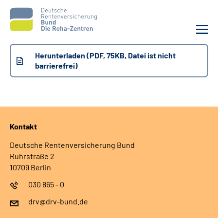
Herunterladen (PDF, 75KB, Datei ist nicht
Aktuelles
barrierefrei)
Unsere Kliniken
Reha von A bis Z
Kontakt
Karriere
Deutsche Rentenversicherung Bund
Ruhrstraße 2
10709 Berlin
Sozialdienste & Zuweisende
030 865 - 0
Erweiterte Suche
drv@drv-bund.de