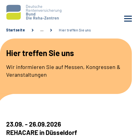
Startseite
…
Hier treffen Sie uns
Aktuelles
Hier treffen Sie uns
Unsere Kliniken
Wir informieren Sie auf Messen, Kongressen &
Veranstaltungen
Reha von A bis Z
Karriere
Sozialdienste & Zuweisende
23.09. - 26.09.2026
Erweiterte Suche
REHACARE in Düsseldorf