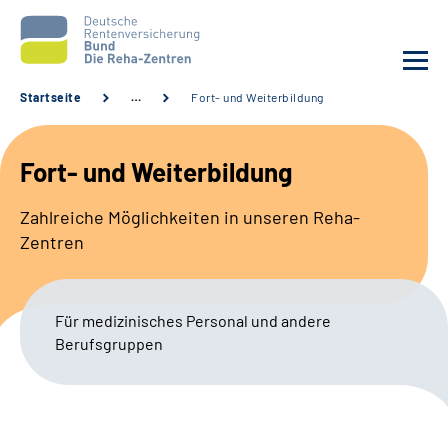
Startseite
…
Fort- und Weiterbildung
Aktuelles
Fort- und Weiterbildung
Unsere Kliniken
Zahlreiche Möglichkeiten in unseren Reha-
Zentren
Reha von A bis Z
Karriere
Für medizinisches Personal und andere
Berufsgruppen
Sozialdienste & Zuweisende
Erweiterte Suche