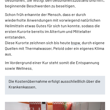
Gesundheit. Sie festigt den Gesundheitszustand und hilft,
Gebärdensprache
beginnende Beschwerden zu beseitigen.
Schon früh erkannte der Mensch, dass er durch
Leichte Sprache
wiederholte Anwendungen mit vorwiegend natürlichen
Heilmitteln etwas Gutes für sich tun konnte, sodass die
ersten Kurorte bereits im Altertum und Mittelalter
entstanden.
Diese Kurorte zeichnen sich bis heute
bspw.
durch eigene
Quellen mit Thermalwasser, Peloid oder ein eigenes Klima
aus.
Im Vordergrund einer Kur steht somit die Entspannung
sowie Wellness.
Die Kostenübernahme erfolgt ausschließlich über die
Krankenkassen.