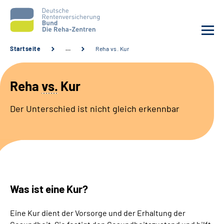
Startseite
…
Reha vs. Kur
Aktuelles
Reha
vs.
Kur
Unsere Kliniken
Der Unterschied ist nicht gleich erkennbar
Reha von A bis Z
Karriere
Sozialdienste & Zuweisende
Was ist eine Kur?
Erweiterte Suche
Eine Kur dient der Vorsorge und der Erhaltung der