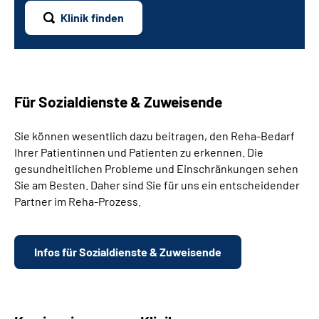
(keine Auswahl)
Klinik finden
Duale-Reha
Entzündlich rheumatische Krankheiten
Für Sozialdienste & Zuweisende
Gynaekologie
Sie können wesentlich dazu beitragen, den Reha-Bedarf
Krankheiten der Haut
Ihrer Patientinnen und Patienten zu erkennen. Die
gesundheitlichen Probleme und Einschränkungen sehen
Krankheiten des Atmungssystems
Sie am Besten. Daher sind Sie für uns ein entscheidender
Partner im Reha-Prozess.
Krankheiten des Herz-Kreislaufsystems
Krankheiten des Muskel- und Skelettsystems
Infos für Sozialdienste & Zuweisende
Lymphologie
Onkologische Krankheiten / Krebserkrankungen