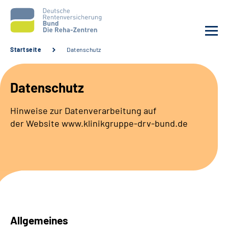
Startseite
Datenschutz
Aktuelles
Datenschutz
Unsere Kliniken
Hinweise zur Datenverarbeitung auf
der
Website www.klinikgruppe-drv-bund.de
Reha von A bis Z
Karriere
Sozialdienste & Zuweisende
Erweiterte Suche
Allgemeines