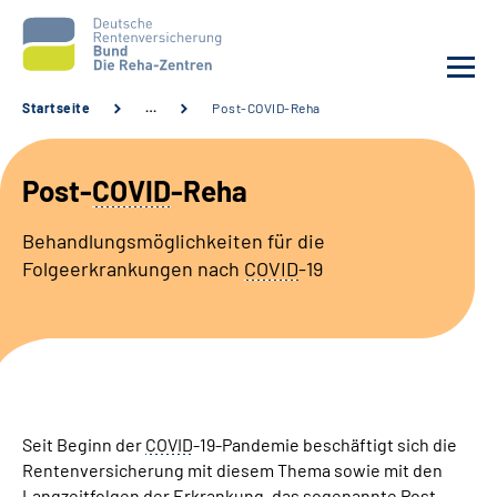
Startseite
…
Post-COVID-Reha
Aktuelles
Post-
COVID
-Reha
Unsere Kliniken
Behandlungsmöglichkeiten für die
Folgeerkrankungen nach
COVID
-19
Reha von A bis Z
Karriere
Sozialdienste & Zuweisende
Seit Beginn der
COVID
-19-Pandemie beschäftigt sich die
Erweiterte Suche
Rentenversicherung mit diesem Thema sowie mit den
Langzeitfolgen der Erkrankung, das sogenannte Post-