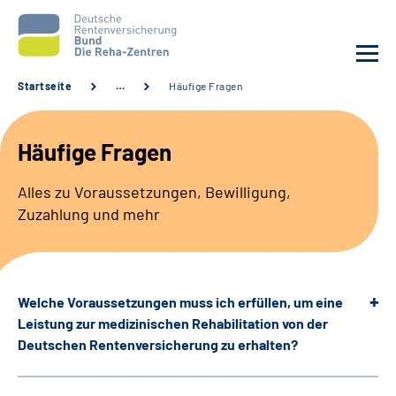
Startseite
…
Häufige Fragen
Aktuelles
Häufige Fragen
Unsere Kliniken
Alles zu Voraussetzungen, Bewilligung,
Zuzahlung und mehr
Reha von A bis Z
Karriere
Welche Voraussetzungen muss ich erfüllen, um eine
Sozialdienste & Zuweisende
Leistung zur medizinischen Rehabilitation von der
Deutschen Rentenversicherung zu erhalten?
Erweiterte Suche