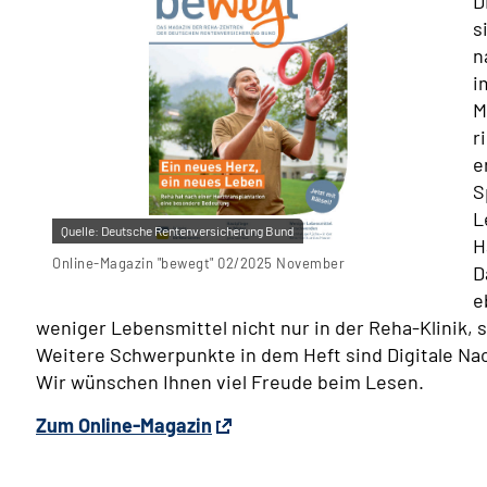
D
s
n
i
M
r
e
S
L
Quelle:
Deutsche Rentenversicherung Bund
H
Online-Magazin "bewegt" 02/2025 November
D
e
weniger Lebensmittel nicht nur in der Reha-Klinik,
Weitere Schwerpunkte in dem Heft sind Digitale N
Wir wünschen Ihnen viel Freude beim Lesen.
Zum Online-Magazin