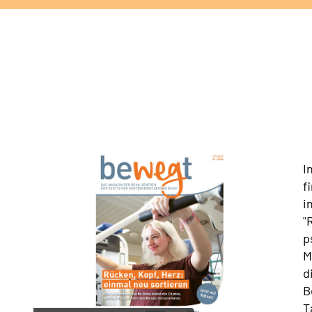
I
f
i
"
p
M
d
B
T