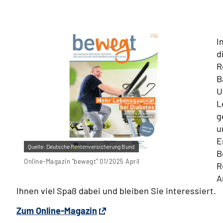
I
d
R
B
U
L
g
u
E
Quelle:
Deutsche Rentenversicherung Bund
B
Online-Magazin "bewegt" 01/2025 April
R
A
Ihnen viel Spaß dabei und bleiben Sie interessiert.
Zum Online-Magazin