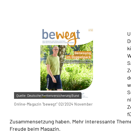
U
D
k
W
S
Z
d
w
S
Quelle:
Deutsche Rentenversicherung Bund
n
Online-Magazin "bewegt" 02/2024 November
Z
f
Zusammensetzung haben. Mehr interessante Themen 
Freude beim Magazin.