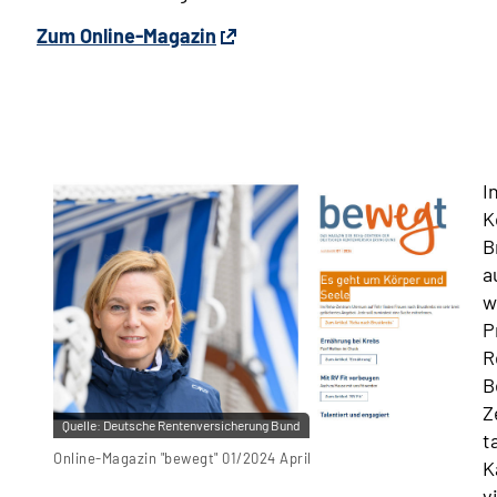
Zum Online-Magazin
I
K
B
a
w
P
R
B
Z
Quelle:
Deutsche Rentenversicherung Bund
t
Online-Magazin "bewegt" 01/2024 April
K
v