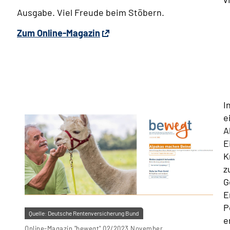
Ausgabe. Viel Freude beim Stöbern.
Zum Online-Magazin
I
e
A
E
K
z
G
E
P
Quelle:
Deutsche Rentenversicherung Bund
e
Online-Magazin "bewegt" 02/2023 November