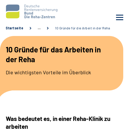
Startseite
…
10 Gründe für die Arbeit in der Reha
Aktuelles
10 Gründe für das Arbeiten in
Unsere Kliniken
der Reha
Reha von A bis Z
Die wichtigsten Vorteile im Überblick
Karriere
Sozialdienste & Zuweisende
Erweiterte Suche
Was bedeutet es, in einer Reha-Klinik zu
arbeiten