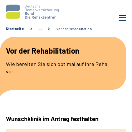
Startseite
…
Vor der Rehabilitation
Aktuelles
Vor der Rehabilitation
Unsere Kliniken
Wie bereiten Sie sich optimal auf Ihre Reha
vor
Reha von A bis Z
Karriere
Sozialdienste & Zuweisende
Wunschklinik im Antrag festhalten
Erweiterte Suche