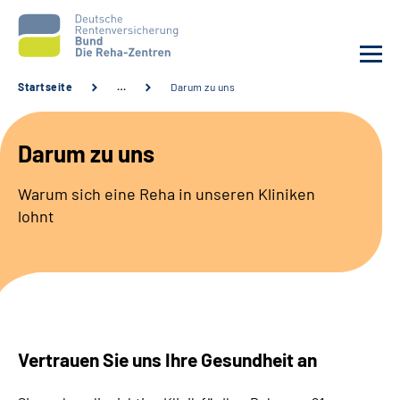
Startseite
…
Darum zu uns
Aktuelles
Darum zu uns
Unsere Kliniken
Warum sich eine Reha in unseren Kliniken
lohnt
Reha von A bis Z
Karriere
Sozialdienste & Zuweisende
Vertrauen Sie uns Ihre Gesundheit an
Erweiterte Suche