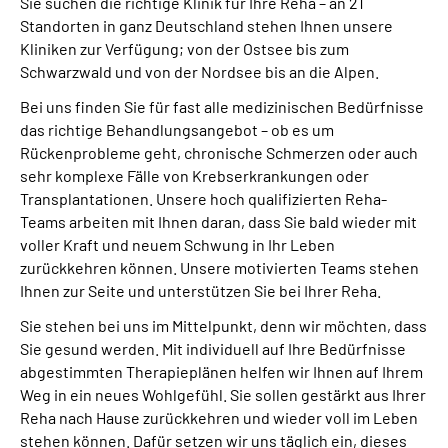
Sie suchen die richtige Klinik für Ihre Reha – an 21
Gebärdensprache
Standorten in ganz Deutschland stehen Ihnen unsere
Kliniken zur Verfügung; von der Ostsee bis zum
Leichte Sprache
Schwarzwald und von der Nordsee bis an die Alpen.
Bei uns finden Sie für fast alle medizinischen Bedürfnisse
das richtige Behandlungsangebot – ob es um
Rückenprobleme geht, chronische Schmerzen oder auch
sehr komplexe Fälle von Krebserkrankungen oder
Transplantationen. Unsere hoch qualifizierten Reha-
Teams arbeiten mit Ihnen daran, dass Sie bald wieder mit
voller Kraft und neuem Schwung in Ihr Leben
zurückkehren können. Unsere motivierten Teams stehen
Ihnen zur Seite und unterstützen Sie bei Ihrer Reha.
Sie stehen bei uns im Mittelpunkt, denn wir möchten, dass
Sie gesund werden. Mit individuell auf Ihre Bedürfnisse
abgestimmten Therapieplänen helfen wir Ihnen auf Ihrem
Weg in ein neues Wohlgefühl. Sie sollen gestärkt aus Ihrer
Reha nach Hause zurückkehren und wieder voll im Leben
stehen können. Dafür setzen wir uns täglich ein, dieses