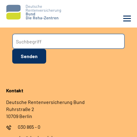
Aktuelles
Unsere Kliniken
Reha von A bis Z
Kontakt
Karriere
Deutsche Rentenversicherung Bund
Sozialdienste & Zuweisende
Ruhrstraße 2
10709 Berlin
Erweiterte Suche
030 865 - 0