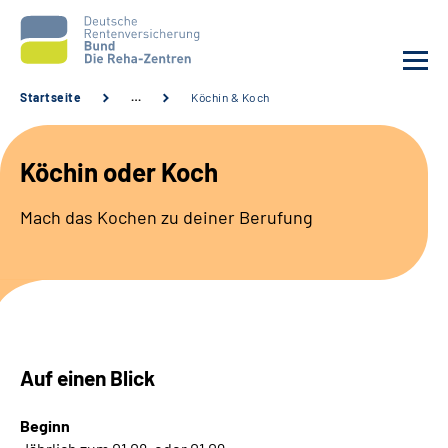
Startseite
…
Köchin & Koch
Aktuelles
Köchin oder Koch
Unsere Kliniken
Mach das Kochen zu deiner Berufung
Reha von A bis Z
Karriere
Sozialdienste & Zuweisende
Auf einen Blick
Erweiterte Suche
Beginn