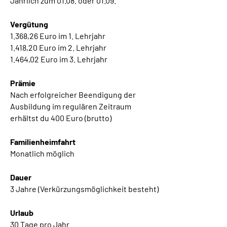
Jährlich zum 01.08. oder 01.09.
Gebärdensprache
Vergütung
Leichte Sprache
1.368,26 Euro im 1. Lehrjahr
1.418,20 Euro im 2. Lehrjahr
1.464,02 Euro im 3. Lehrjahr
Prämie
Nach erfolgreicher Beendigung der
Ausbildung im regulären Zeitraum
erhältst du 400 Euro (brutto)
Familienheimfahrt
Monatlich möglich
Dauer
3 Jahre (Verkürzungsmöglichkeit besteht)
Urlaub
30 Tage pro Jahr