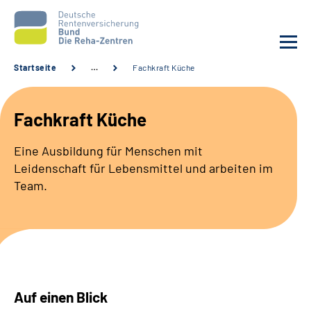
Startseite
…
Fachkraft Küche
Aktuelles
Fachkraft Küche
Unsere Kliniken
Eine Ausbildung für Menschen mit
Leidenschaft für Lebensmittel und arbeiten im
Reha von A bis Z
Team.
Karriere
Sozialdienste & Zuweisende
Erweiterte Suche
Auf einen Blick