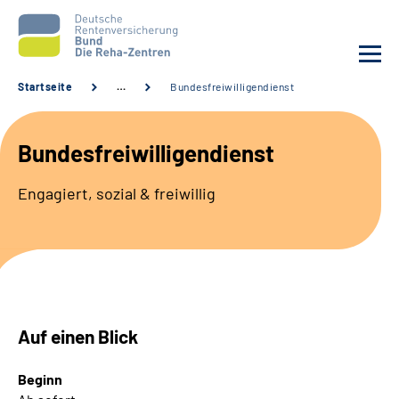
Startseite
…
Bundesfreiwilligendienst
Aktuelles
Bundesfreiwilligendienst
Unsere Kliniken
E
ngagiert, sozial & freiwillig
Reha von A bis Z
Karriere
Sozialdienste & Zuweisende
Auf einen Blick
Erweiterte Suche
Beginn