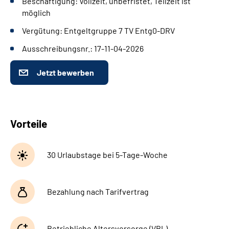
Beschäftigung: Vollzeit, unbefristet, Teilzeit ist
Gebärdensprache
möglich
Vergütung: Entgeltgruppe 7 TV Entg0-DRV
Leichte Sprache
Ausschreibungsnr.: 17-11-04-2026
Jetzt bewerben
Vorteile
30 Urlaubstage bei 5-Tage-Woche
Bezahlung nach Tarifvertrag
Betriebliche Altersvorsorge (VBL)