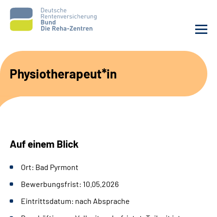
Aktuelles
Physiotherapeut*in
Unsere Kliniken
Reha von A bis Z
Auf einem Blick
Karriere
Ort: Bad Pyrmont
Sozialdienste & Zuweisende
Bewerbungsfrist: 10.05.2026
Erweiterte Suche
Eintrittsdatum: nach Absprache