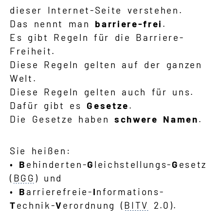
dieser Internet-Seite verstehen.
Das nennt man
barriere-frei
.
Es gibt Regeln für die Barriere-
Freiheit.
Diese Regeln gelten auf der ganzen
Welt.
Diese Regeln gelten auch für uns.
Dafür gibt es
Gesetze
.
Die Gesetze haben
schwere Namen
.
Sie heißen:
•
B
ehinderten-
G
leichstellungs-
G
esetz
(
BGG
) und
•
B
arrierefreie-
I
nformations-
T
echnik-
V
erordnung (
BITV
2.0).