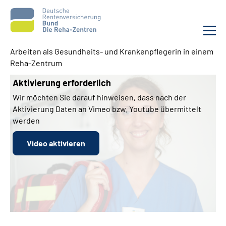
Arbeiten als Gesundheits- und Krankenpflegerin in einem
Reha-Zentrum
Aktuelles
Aktivierung erforderlich
Unsere Kliniken
Wir möchten Sie darauf hinweisen, dass nach der
Aktivierung Daten an Vimeo bzw. Youtube übermittelt
werden
Reha von A bis Z
Video aktivieren
Karriere
Sozialdienste & Zuweisende
Erweiterte Suche