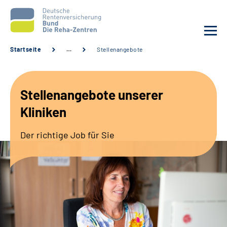
Startseite
…
Stellenangebote
Aktuelles
Stellenangebote unserer
Unsere Kliniken
Kliniken
Reha von A bis Z
Der richtige Job für Sie
Karriere
Sozialdienste & Zuweisende
Erweiterte Suche