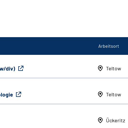
Arbeitsort
/w/div)
Teltow
ologie
Teltow
Ückeritz