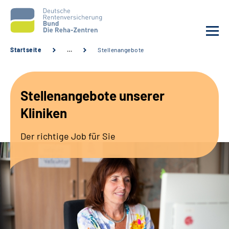
Startseite
…
Stellenangebote
Aktuelles
Stellenangebote unserer
Unsere Kliniken
Kliniken
Reha von A bis Z
Der richtige Job für Sie
Karriere
Sozialdienste & Zuweisende
Erweiterte Suche