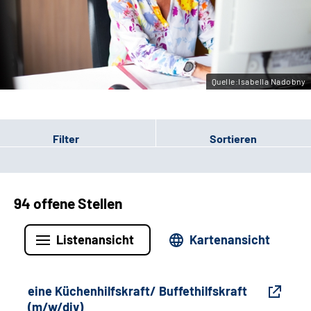
Gebärdensprache
Leichte Sprache
Quelle:Isabella Nadobny
Filter
Sortieren
94 offene Stellen
Listenansicht
Kartenansicht
eine Küchenhilfskraft/ Buffethilfskraft
(m/w/div)