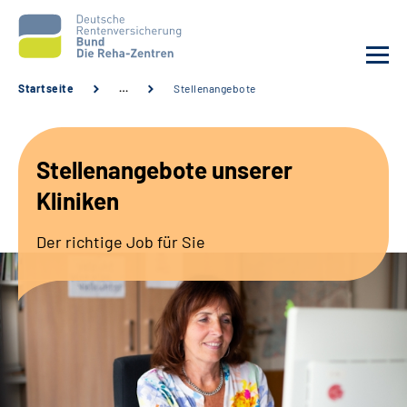
Startseite
…
Stellenangebote
Aktuelles
Stellenangebote unserer
Unsere Kliniken
Kliniken
Reha von A bis Z
Der richtige Job für Sie
Karriere
Sozialdienste & Zuweisende
Erweiterte Suche