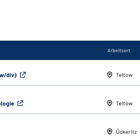
Arbeitsort
/w/div)
Teltow
ologie
Teltow
Ückeritz