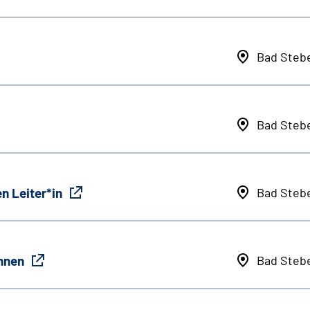
Bad Steb
Bad Steb
n Leiter*in
Bad Steb
innen
Bad Steb