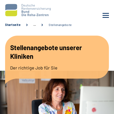
Startseite
…
Stellenangebote
Aktuelles
Stellenangebote unserer
Unsere Kliniken
Kliniken
Reha von A bis Z
Der richtige Job für Sie
Karriere
Sozialdienste & Zuweisende
Erweiterte Suche