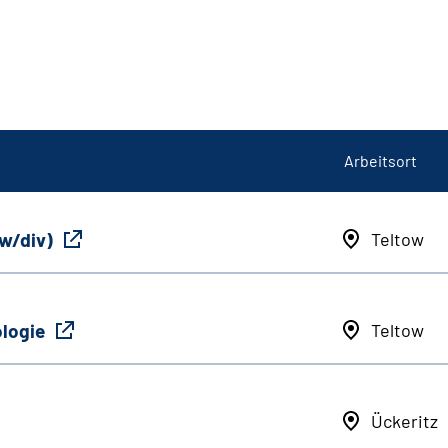
Arbeitsort
/w/div)
Teltow
ologie
Teltow
Ückeritz