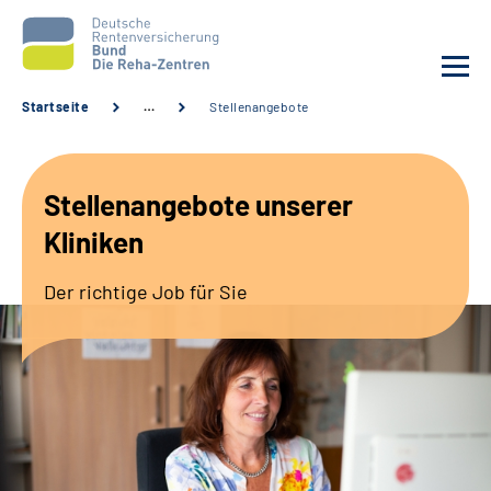
Startseite
…
Stellenangebote
Aktuelles
Stellenangebote unserer
Unsere Kliniken
Kliniken
Reha von A bis Z
Der richtige Job für Sie
Karriere
Sozialdienste & Zuweisende
Erweiterte Suche