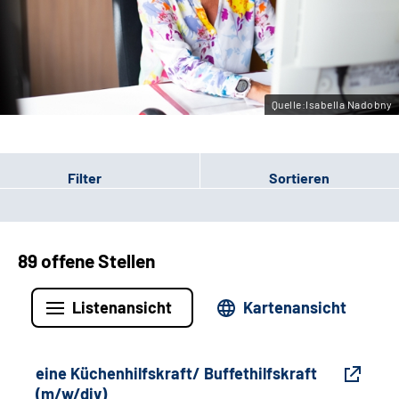
Gebärdensprache
Leichte Sprache
Quelle:Isabella Nadobny
Filter
Sortieren
89 offene Stellen
Listenansicht
Kartenansicht
eine Küchenhilfskraft/ Buffethilfskraft
(m/w/div)