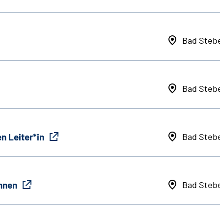
Bad Steb
Bad Steb
n Leiter*in
Bad Steb
innen
Bad Steb