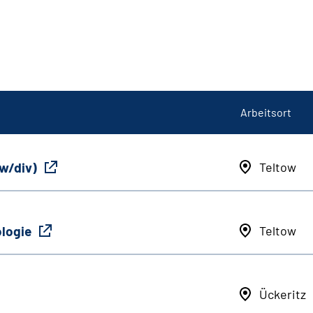
Arbeitsort
/w/div)
Teltow
ologie
Teltow
Ückeritz