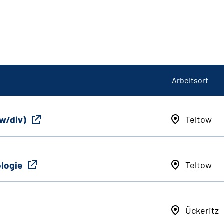
Arbeitsort
/w/div)
Teltow
ologie
Teltow
Ückeritz