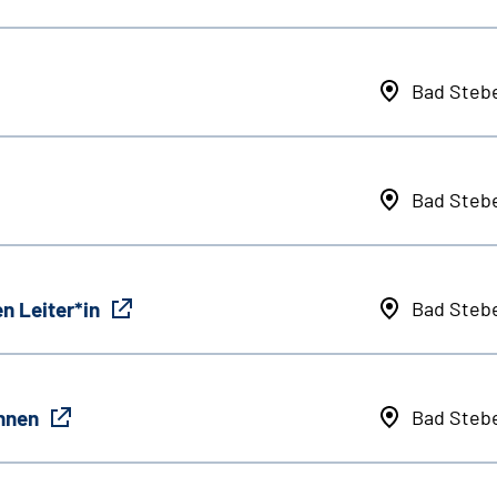
Bad Steb
Bad Steb
n Leiter*in
Bad Steb
innen
Bad Steb