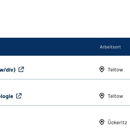
Arbeitsort
/w/div)
Teltow
ologie
Teltow
Ückeritz