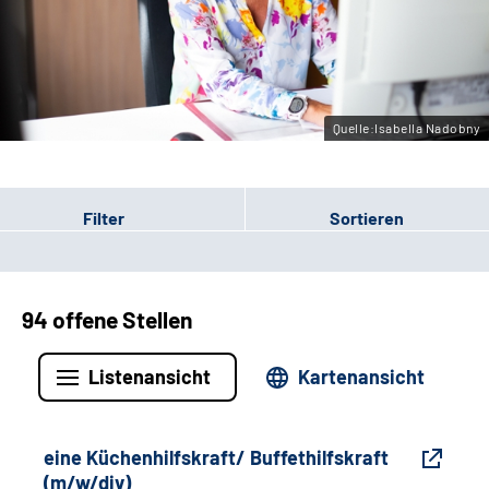
Gebärdensprache
Leichte Sprache
Quelle:Isabella Nadobny
Filter
Sortieren
94 offene Stellen
Listenansicht
Kartenansicht
eine Küchenhilfskraft/ Buffethilfskraft
(m/w/div)