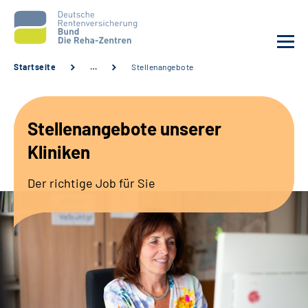
Startseite
…
Stellenangebote
Aktuelles
Stellenangebote unserer
Unsere Kliniken
Kliniken
Reha von A bis Z
Der richtige Job für Sie
Karriere
Sozialdienste & Zuweisende
Erweiterte Suche