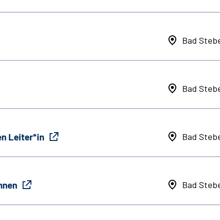
Bad Steb
Bad Steb
n Leiter*in
Bad Steb
innen
Bad Steb