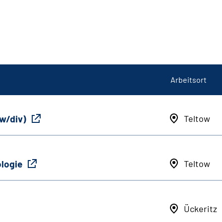
Arbeitsort
/w/div)
Teltow
ologie
Teltow
Ückeritz