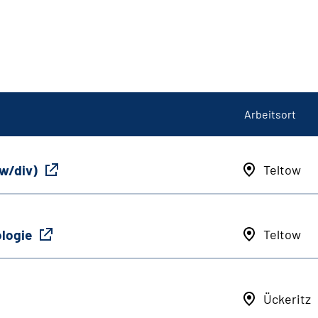
Arbeitsort
/w/div)
Teltow
ologie
Teltow
Ückeritz