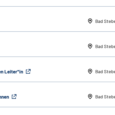
Bad Steb
Bad Steb
n Leiter*in
Bad Steb
innen
Bad Steb