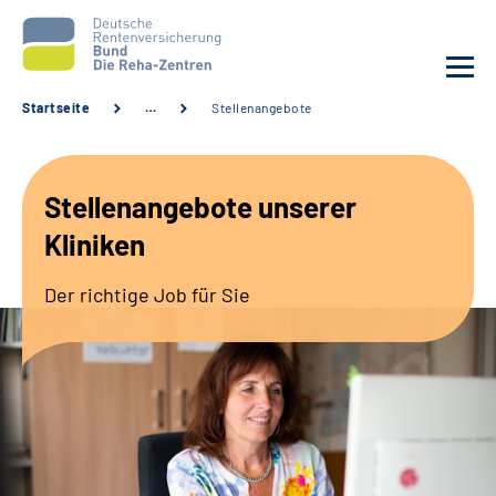
Startseite
…
Stellenangebote
Aktuelles
Stellenangebote unserer
Unsere Kliniken
Kliniken
Reha von A bis Z
Der richtige Job für Sie
Karriere
Sozialdienste & Zuweisende
Erweiterte Suche