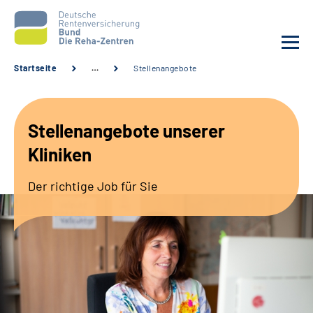
Startseite
…
Stellenangebote
Aktuelles
Stellenangebote unserer
Unsere Kliniken
Kliniken
Reha von A bis Z
Der richtige Job für Sie
Karriere
Sozialdienste & Zuweisende
Erweiterte Suche