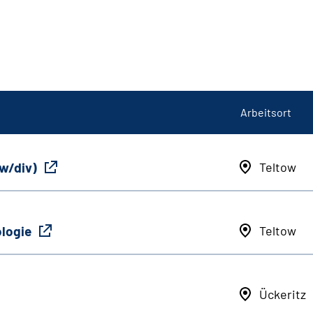
Arbeitsort
/w/div)
Teltow
ologie
Teltow
Ückeritz