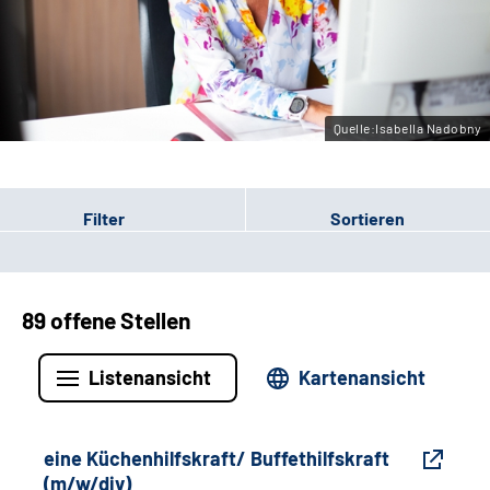
Gebärdensprache
Leichte Sprache
Quelle:Isabella Nadobny
Filter
Sortieren
89 offene Stellen
Listenansicht
Kartenansicht
eine Küchenhilfskraft/ Buffethilfskraft
(m/w/div)