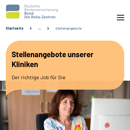
Startseite
…
Stellenangebote
Aktuelles
Stellenangebote unserer
Unsere Kliniken
Kliniken
Reha von A bis Z
Der richtige Job für Sie
Karriere
Sozialdienste & Zuweisende
Erweiterte Suche