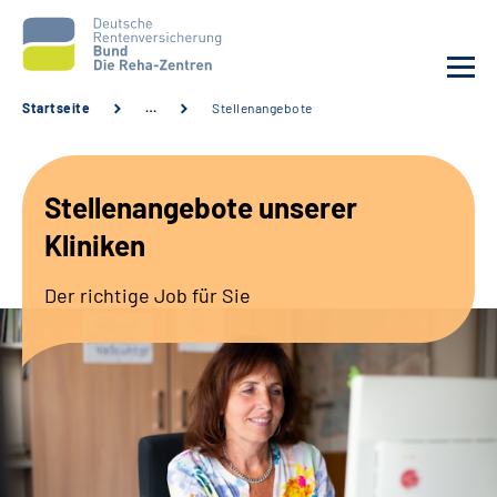
Startseite
…
Stellenangebote
Aktuelles
Stellenangebote unserer
Unsere Kliniken
Kliniken
Reha von A bis Z
Der richtige Job für Sie
Karriere
Sozialdienste & Zuweisende
Erweiterte Suche