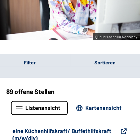
Gebärdensprache
Leichte Sprache
Quelle:Isabella Nadobny
Filter
Sortieren
89 offene Stellen
Listenansicht
Kartenansicht
eine Küchenhilfskraft/ Buffethilfskraft
(m/w/div)