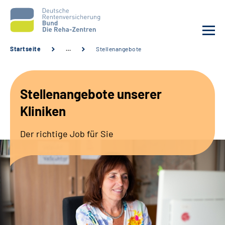
Startseite
…
Stellenangebote
Aktuelles
Stellenangebote unserer
Unsere Kliniken
Kliniken
Reha von A bis Z
Der richtige Job für Sie
Karriere
Sozialdienste & Zuweisende
Erweiterte Suche