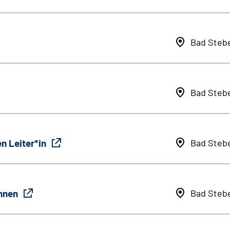
Bad Steb
Bad Steb
n Leiter*in
Bad Steb
innen
Bad Steb