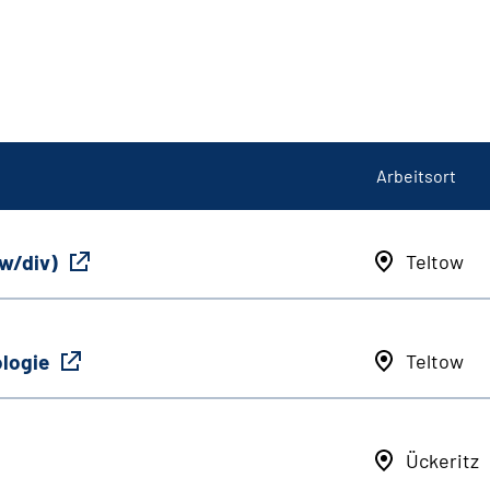
Arbeitsort
/w/div)
Teltow
ologie
Teltow
Ückeritz