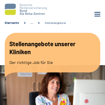
Startseite
…
Stellenangebote
Aktuelles
Stellenangebote unserer
Unsere Kliniken
Kliniken
Reha von A bis Z
Der richtige Job für Sie
Karriere
Sozialdienste & Zuweisende
Erweiterte Suche