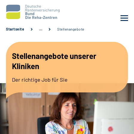
Startseite
…
Stellenangebote
Aktuelles
Stellenangebote unserer
Unsere Kliniken
Kliniken
Reha von A bis Z
Der richtige Job für Sie
Karriere
Sozialdienste & Zuweisende
Erweiterte Suche