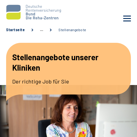
Startseite
…
Stellenangebote
Aktuelles
Stellenangebote unserer
Unsere Kliniken
Kliniken
Reha von A bis Z
Der richtige Job für Sie
Karriere
Sozialdienste & Zuweisende
Erweiterte Suche