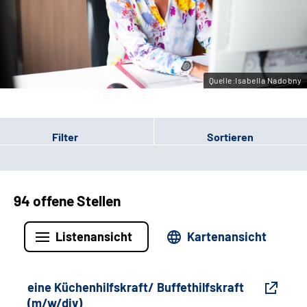
Gebärdensprache
Leichte Sprache
Quelle:Isabella Nadobny
Filter
Sortieren
94 offene Stellen
Listenansicht
Kartenansicht
eine Küchenhilfskraft/ Buffethilfskraft
(m/w/div)