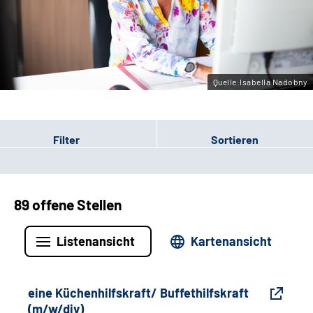
Gebärdensprache
Leichte Sprache
Quelle:Isabella Nadobny
Filter
Sortieren
89 offene Stellen
Listenansicht
Kartenansicht
eine Küchenhilfskraft/ Buffethilfskraft
(m/w/div)