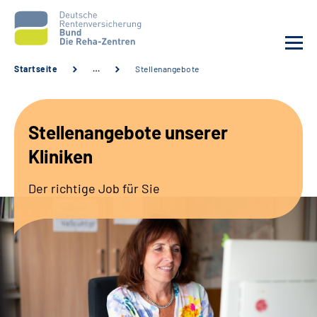
Startseite
…
Stellenangebote
Aktuelles
Stellenangebote unserer
Unsere Kliniken
Kliniken
Reha von A bis Z
Der richtige Job für Sie
Karriere
Sozialdienste & Zuweisende
Erweiterte Suche