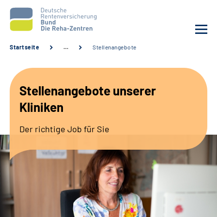
Startseite
…
Stellenangebote
Aktuelles
Stellenangebote unserer
Unsere Kliniken
Kliniken
Reha von A bis Z
Der richtige Job für Sie
Karriere
Sozialdienste & Zuweisende
Erweiterte Suche