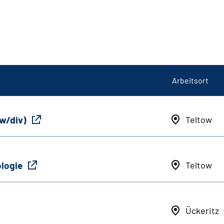
Arbeitsort
/w/div)
Teltow
ologie
Teltow
Ückeritz