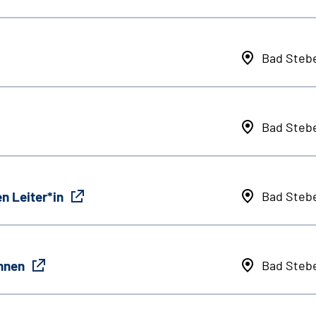
Bad Steb
Bad Steb
n Leiter*in
Bad Steb
innen
Bad Steb