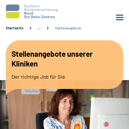
Startseite
…
Stellenangebote
Aktuelles
Stellenangebote unserer
Unsere Kliniken
Kliniken
Reha von A bis Z
Der richtige Job für Sie
Karriere
Sozialdienste & Zuweisende
Erweiterte Suche