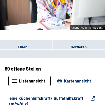
Gebärdensprache
Leichte Sprache
Quelle:Isabella Nadobny
Filter
Sortieren
89 offene Stellen
Listenansicht
Kartenansicht
eine Küchenhilfskraft/ Buffethilfskraft
(m/w/div)