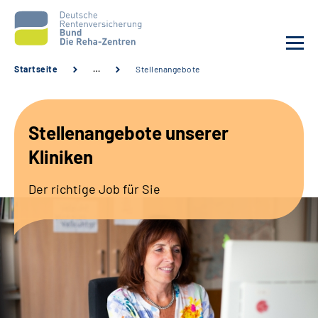
Startseite
…
Stellenangebote
Aktuelles
Stellenangebote unserer
Unsere Kliniken
Kliniken
Reha von A bis Z
Der richtige Job für Sie
Karriere
Sozialdienste & Zuweisende
Erweiterte Suche