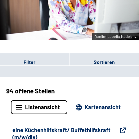
Gebärdensprache
Leichte Sprache
Quelle:Isabella Nadobny
Filter
Sortieren
94 offene Stellen
Listenansicht
Kartenansicht
eine Küchenhilfskraft/ Buffethilfskraft
(m/w/div)