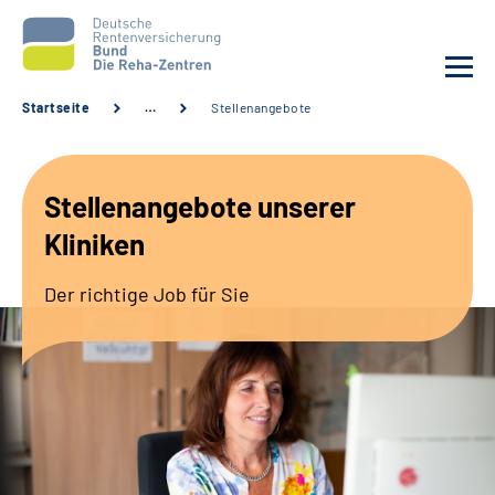
Startseite
…
Stellenangebote
Aktuelles
Stellenangebote unserer
Unsere Kliniken
Kliniken
Reha von A bis Z
Der richtige Job für Sie
Karriere
Sozialdienste & Zuweisende
Erweiterte Suche