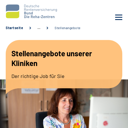
Startseite
…
Stellenangebote
Aktuelles
Stellenangebote unserer
Unsere Kliniken
Kliniken
Reha von A bis Z
Der richtige Job für Sie
Karriere
Sozialdienste & Zuweisende
Erweiterte Suche